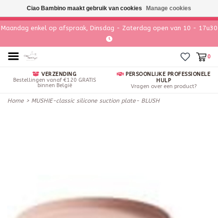
Ciao Bambino maakt gebruik van cookies
Manage cookies
Maandag enkel op afspraak, Dinsdag - Zaterdag open van 10 - 17u30
0
VERZENDING
PERSOONLIJKE PROFESSIONELE
Bestellingen vanaf €120 GRATIS
HULP
binnen België
Vragen over een product?
Home
>
MUSHIE-classic silicone suction plate- BLUSH