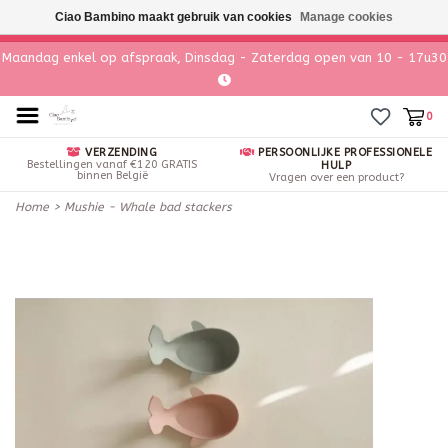
Ciao Bambino maakt gebruik van cookies
Manage cookies
Maandag enkel op afspraak, Dinsdag - Zaterdag open van 10 - 17u30
0
VERZENDING
PERSOONLIJKE PROFESSIONELE
Bestellingen vanaf €120 GRATIS
HULP
binnen België
Vragen over een product?
Home
>
Mushie - Whale bad stackers