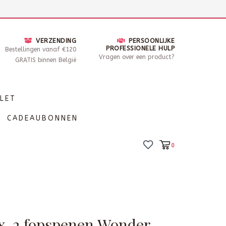
nsdag - Zaterdag open van 10 - 17u30
Locaties
VERZENDING
PERSOONLIJKE
PROFESSIONELE HULP
Bestellingen vanaf €120
Vragen over een product?
GRATIS binnen België
LET
CADEAUBONNEN
0
x-2 fopspenen Wonder-