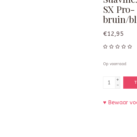
SX Pro-
bruin/b
€12,95
Op voorraad
+
T
-
♥ Bewaar voo