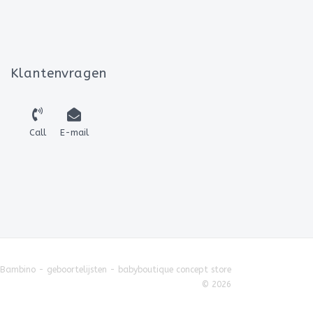
Klantenvragen
Call
E-mail
 Bambino - geboortelijsten - babyboutique concept store
© 2026