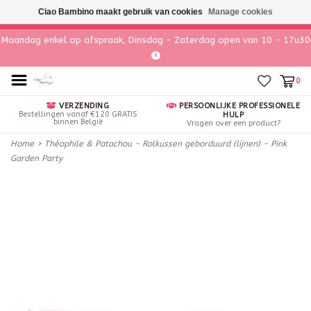
Ciao Bambino maakt gebruik van cookies
Manage cookies
Maandag enkel op afspraak, Dinsdag - Zaterdag open van 10 - 17u30
0
VERZENDING
PERSOONLIJKE PROFESSIONELE
Bestellingen vanaf €120 GRATIS
HULP
binnen België
Vragen over een product?
Home
>
Théophile & Patachou - Rolkussen geborduurd (lijnen) - Pink
Garden Party