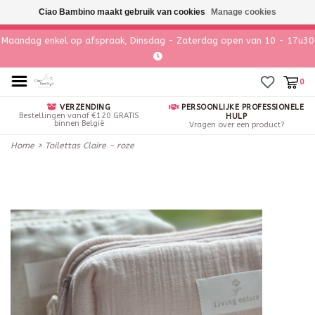
Ciao Bambino maakt gebruik van cookies
Manage cookies
Maandag enkel op afspraak, Dinsdag - Zaterdag open van 10 - 17u30
0
VERZENDING
PERSOONLIJKE PROFESSIONELE
Bestellingen vanaf €120 GRATIS
HULP
binnen België
Vragen over een product?
Home
>
Toilettas Claire - roze