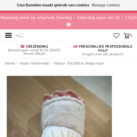
Ciao Bambino maakt gebruik van cookies
Manage cookies
Maandag enkel op afspraak, Dinsdag - Zaterdag open van 10 - 17u30
0
VERZENDING
PERSOONLIJKE PROFESSIONELE
Bestellingen vanaf €120 GRATIS
HULP
binnen België
Vragen over een product?
Home
>
Yaarn handmade - Fleece 70x100cm beige/roze