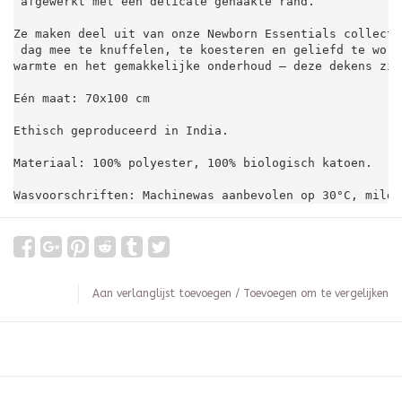
 afgewerkt met een delicate gehaakte rand.

Ze maken deel uit van onze Newborn Essentials collecti
 dag mee te knuffelen, te koesteren en geliefd te word
warmte en het gemakkelijke onderhoud – deze dekens zij
Eén maat: 70x100 cm

Ethisch geproduceerd in India.

Materiaal: 100% polyester, 100% biologisch katoen.

Wasvoorschriften: Machinewas aanbevolen op 30°C, mild 
Aan verlanglijst toevoegen
/
Toevoegen om te vergelijken