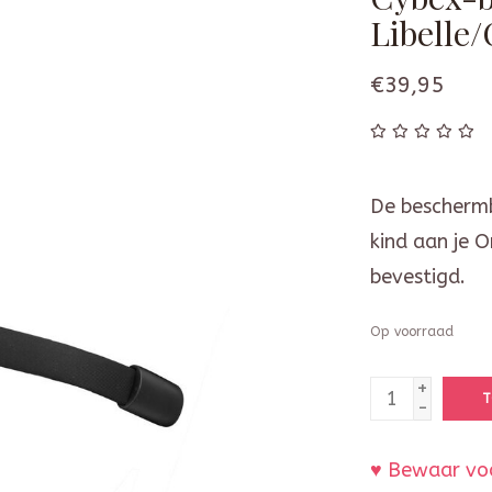
Libelle
€39,95
De beschermb
kind aan je 
bevestigd.
Op voorraad
+
T
-
♥ Bewaar voo