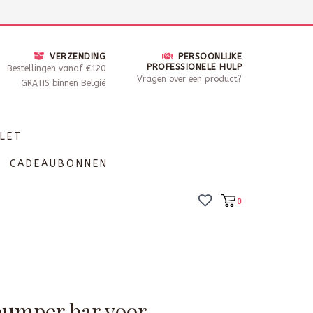
nsdag - Zaterdag open van 10 - 17u30
Locaties
VERZENDING
PERSOONLIJKE
PROFESSIONELE HULP
Bestellingen vanaf €120
Vragen over een product?
GRATIS binnen België
LET
CADEAUBONNEN
0
umper bar voor