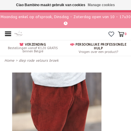
Ciao Bambino maakt gebruik van cookies
Manage cookies
Maandag enkel op afspraak, Dinsdag - Zaterdag open van 10 - 17u30
0
VERZENDING
PERSOONLIJKE PROFESSIONELE
Bestellingen vanaf €120 GRATIS
HULP
binnen België
Vragen over een product?
Home
>
diep rode velours broek