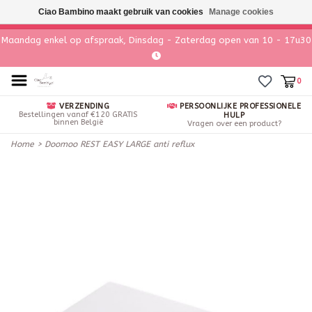
Ciao Bambino maakt gebruik van cookies
Manage cookies
Maandag enkel op afspraak, Dinsdag - Zaterdag open van 10 - 17u30
0
VERZENDING
PERSOONLIJKE PROFESSIONELE
Bestellingen vanaf €120 GRATIS
HULP
binnen België
Vragen over een product?
Home
>
Doomoo REST EASY LARGE anti reflux