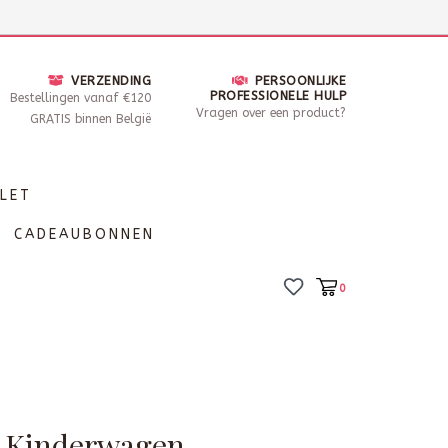
nsdag - Zaterdag open van 10 - 17u30
Locaties
VERZENDING
PERSOONLIJKE
PROFESSIONELE HULP
Bestellingen vanaf €120
Vragen over een product?
GRATIS binnen België
LET
CADEAUBONNEN
0
- Kinderwagen