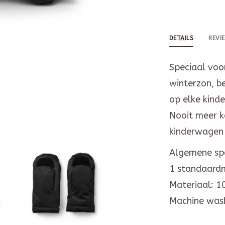
DETAILS
REVI
Speciaal voo
winterzon, be
op elke kind
Nooit meer ko
kinderwagen 
Algemene spe
1 standaard
Materiaal: 1
Machine was