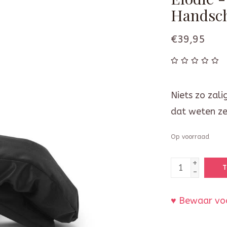
Handsch
€39,95
Niets zo zali
dat weten ze 
Op voorraad
+
T
-
♥ Bewaar voo