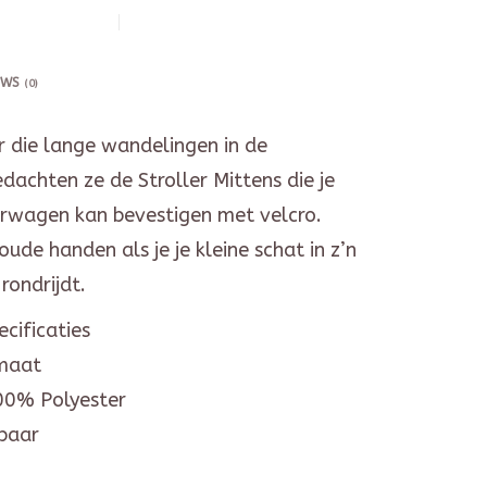
EWS
(0)
r die lange wandelingen in de
dachten ze de Stroller Mittens die je
erwagen kan bevestigen met velcro.
ude handen als je je kleine schat in z’n
rondrijdt.
cificaties
maat
00% Polyester
baar