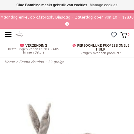
Ciao Bambino maakt gebruik van cookies
Manage cookies
Maandag enkel op afspraak, Dinsdag - Zaterdag open van 10 - 17u30
0
VERZENDING
PERSOONLIJKE PROFESSIONELE
Bestellingen vanaf €120 GRATIS
HULP
binnen België
Vragen over een product?
Home
>
Emma doudou - 32 greige