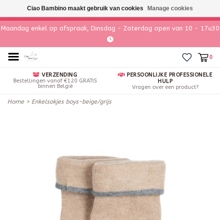
Ciao Bambino maakt gebruik van cookies
Manage cookies
Maandag enkel op afspraak, Dinsdag - Zaterdag open van 10 - 17u30
0
VERZENDING
PERSOONLIJKE PROFESSIONELE
Bestellingen vanaf €120 GRATIS
HULP
binnen België
Vragen over een product?
Home
>
Enkelsokjes boys-beige/grijs