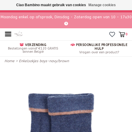
Ciao Bambino maakt gebruik van cookies
Manage cookies
Maandag enkel op afspraak, Dinsdag - Zaterdag open van 10 - 17u30
0
VERZENDING
PERSOONLIJKE PROFESSIONELE
Bestellingen vanaf €120 GRATIS
HULP
binnen België
Vragen over een product?
Home
>
Enkelsokjes boys-navy/brown