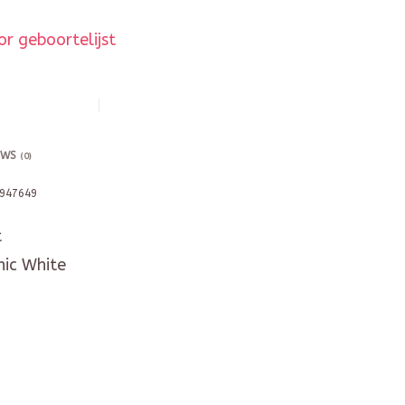
r geboortelijst
EWS
(0)
947649
t
nic White