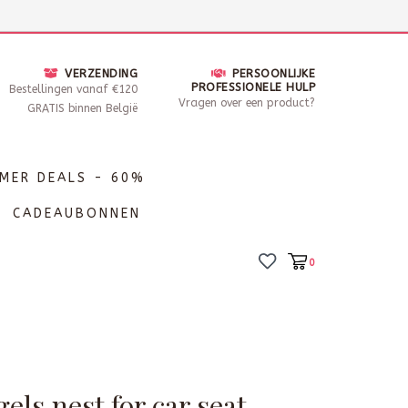
nsdag - Zaterdag open van 10 - 17u30
Locaties
VERZENDING
PERSOONLIJKE
PROFESSIONELE HULP
Bestellingen vanaf €120
Vragen over een product?
GRATIS binnen België
MER DEALS - 60%
CADEAUBONNEN
0
gels nest for car seat