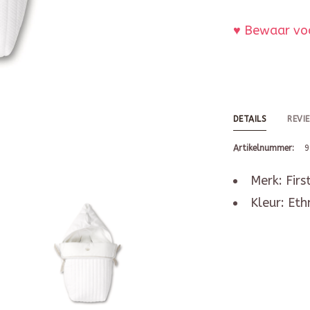
♥ Bewaar voo
DETAILS
REVI
Artikelnummer:
9
Merk: Firs
Kleur: Eth