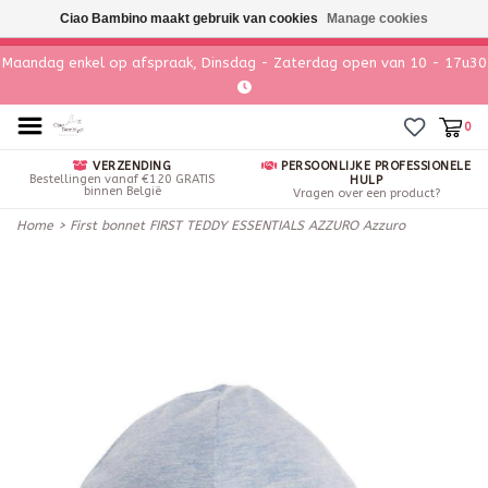
Ciao Bambino maakt gebruik van cookies
Manage cookies
Maandag enkel op afspraak, Dinsdag - Zaterdag open van 10 - 17u30
0
VERZENDING
PERSOONLIJKE PROFESSIONELE
Bestellingen vanaf €120 GRATIS
HULP
binnen België
Vragen over een product?
Home
>
First bonnet FIRST TEDDY ESSENTIALS AZZURO Azzuro