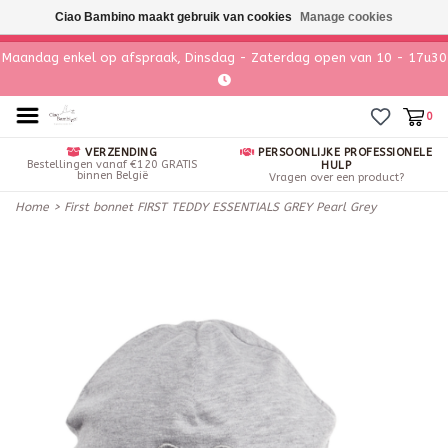
Ciao Bambino maakt gebruik van cookies
Manage cookies
Maandag enkel op afspraak, Dinsdag - Zaterdag open van 10 - 17u30
0
VERZENDING
PERSOONLIJKE PROFESSIONELE
Bestellingen vanaf €120 GRATIS
HULP
binnen België
Vragen over een product?
Home
>
First bonnet FIRST TEDDY ESSENTIALS GREY Pearl Grey