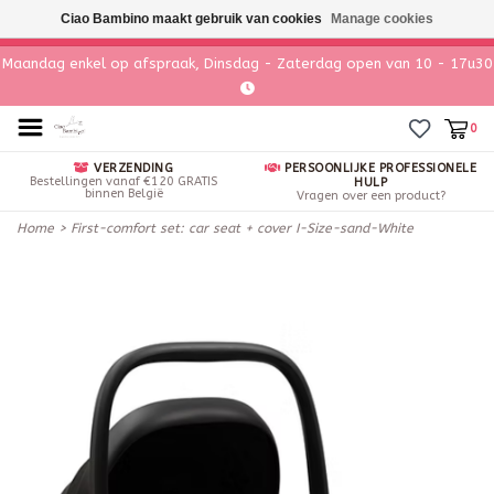
Ciao Bambino maakt gebruik van cookies
Manage cookies
Maandag enkel op afspraak, Dinsdag - Zaterdag open van 10 - 17u30
0
VERZENDING
PERSOONLIJKE PROFESSIONELE
Bestellingen vanaf €120 GRATIS
HULP
binnen België
Vragen over een product?
Home
>
First-comfort set: car seat + cover I-Size-sand-White