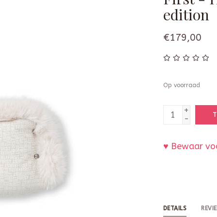
edition
€179,00
Op voorraad
+
T
-
♥ Bewaar voo
DETAILS
REVI