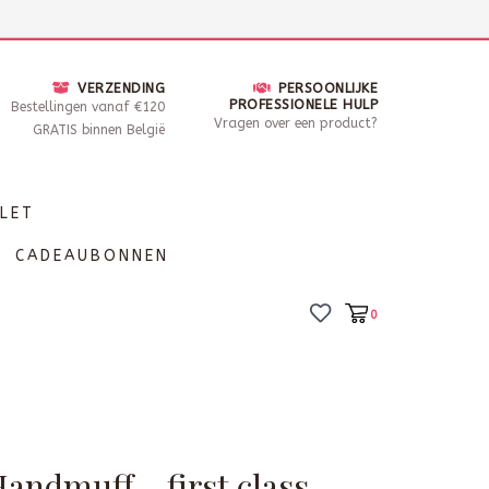
nsdag - Zaterdag open van 10 - 17u30
Locaties
VERZENDING
PERSOONLIJKE
PROFESSIONELE HULP
Bestellingen vanaf €120
Vragen over een product?
GRATIS binnen België
LET
CADEAUBONNEN
0
Handmuff - first class