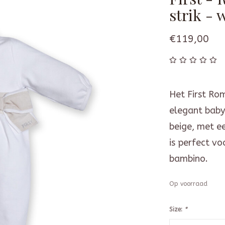
strik - 
€119,00
Het First Rom
elegant baby
beige, met ee
is perfect vo
bambino.
Op voorraad
Size:
*