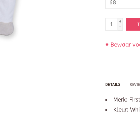
+
T
-
♥ Bewaar voo
DETAILS
REVI
Merk: Firs
Kleur: Whi