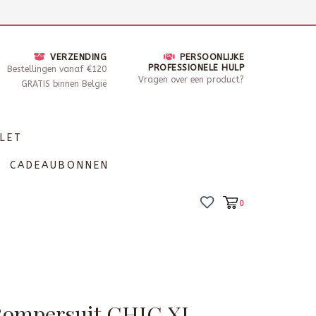
nsdag - Zaterdag open van 10 - 17u30
Locaties
VERZENDING
PERSOONLIJKE
PROFESSIONELE HULP
Bestellingen vanaf €120
Vragen over een product?
GRATIS binnen België
LET
CADEAUBONNEN
0
 Rompersuit CHIC XL