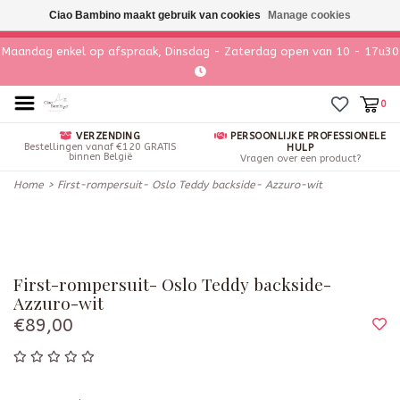
Ciao Bambino maakt gebruik van cookies
Manage cookies
Maandag enkel op afspraak, Dinsdag - Zaterdag open van 10 - 17u30
0
VERZENDING
PERSOONLIJKE PROFESSIONELE
Bestellingen vanaf €120 GRATIS
HULP
binnen België
Vragen over een product?
Home
>
First-rompersuit- Oslo Teddy backside- Azzuro-wit
First-rompersuit- Oslo Teddy backside-
Azzuro-wit
€89,00