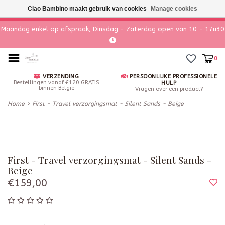
Ciao Bambino maakt gebruik van cookies
Manage cookies
Maandag enkel op afspraak, Dinsdag - Zaterdag open van 10 - 17u30
0
VERZENDING
PERSOONLIJKE PROFESSIONELE
Bestellingen vanaf €120 GRATIS
HULP
binnen België
Vragen over een product?
Home
>
First - Travel verzorgingsmat - Silent Sands - Beige
First - Travel verzorgingsmat - Silent Sands -
Beige
€159,00