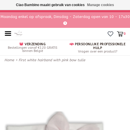
Ciao Bambino maakt gebruik van cookies
Manage cookies
Maandag enkel op afspraak, Dinsdag - Zaterdag open van 10 - 17u30
0
VERZENDING
PERSOONLIJKE PROFESSIONELE
Bestellingen vanaf €120 GRATIS
HULP
binnen België
Vragen over een product?
Home
>
First white hairband with pink bow tulle