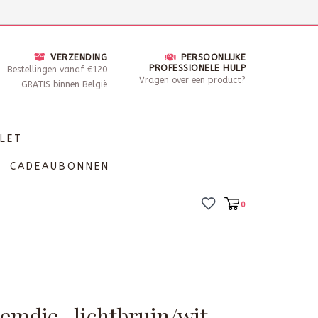
nsdag - Zaterdag open van 10 - 17u30
Locaties
VERZENDING
PERSOONLIJKE
PROFESSIONELE HULP
Bestellingen vanaf €120
Vragen over een product?
GRATIS binnen België
LET
CADEAUBONNEN
0
emdje- lichtbruin/wit