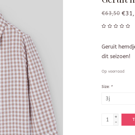
€63,50
€31,
Geruit hemdj
dit seizoen!
Op voorraad
Size:
*
+
T
-