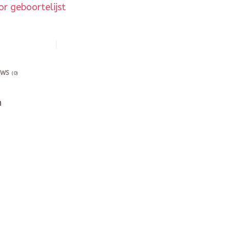
r geboortelijst
EWS
(0)
n