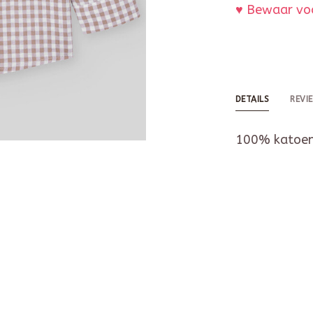
♥ Bewaar voo
DETAILS
REVI
100% katoe