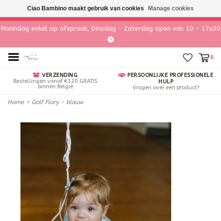
Ciao Bambino maakt gebruik van cookies
Manage cookies
Maandag enkel op afspraak, Dinsdag - Zaterdag open van 10 - 17u30
0
VERZENDING
PERSOONLIJKE PROFESSIONELE
Bestellingen vanaf €120 GRATIS
HULP
binnen België
Vragen over een product?
Home
>
Golf Flory - blauw