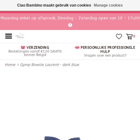
Ciao Bambino maakt gebruik van cookies
Manage cookies
Maandag enkel op afspraak, Dinsdag - Zaterdag open van 10 - 17u30
0
VERZENDING
PERSOONLIJKE PROFESSIONELE
Bestellingen vanaf €120 GRATIS
HULP
binnen België
Vragen over een product?
Home
>
Gymp Bowtie Laurent- dark blue