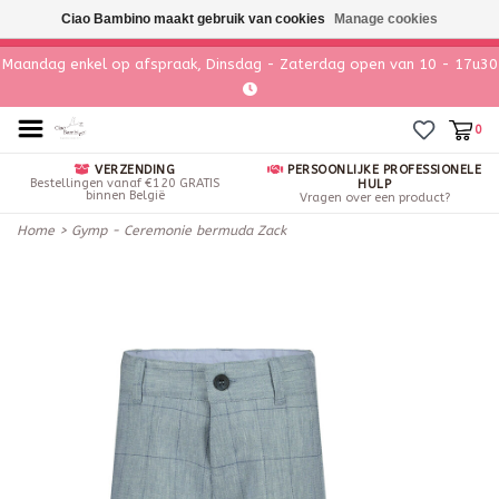
Ciao Bambino maakt gebruik van cookies
Manage cookies
Maandag enkel op afspraak, Dinsdag - Zaterdag open van 10 - 17u30
0
VERZENDING
PERSOONLIJKE PROFESSIONELE
Bestellingen vanaf €120 GRATIS
HULP
binnen België
Vragen over een product?
Home
>
Gymp - Ceremonie bermuda Zack