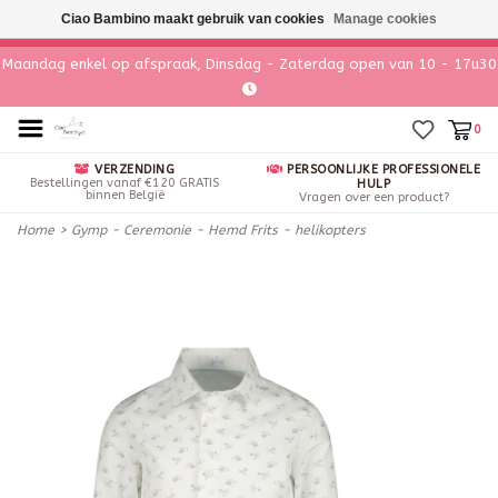
Ciao Bambino maakt gebruik van cookies
Manage cookies
Maandag enkel op afspraak, Dinsdag - Zaterdag open van 10 - 17u30
0
VERZENDING
PERSOONLIJKE PROFESSIONELE
Bestellingen vanaf €120 GRATIS
HULP
binnen België
Vragen over een product?
Home
>
Gymp - Ceremonie - Hemd Frits - helikopters