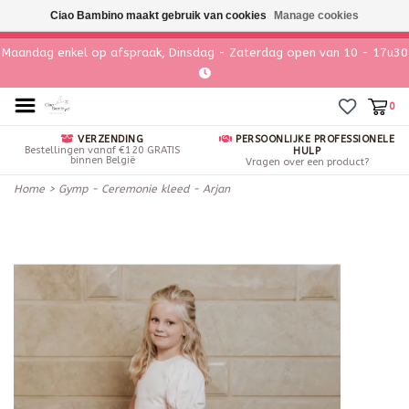
Ciao Bambino maakt gebruik van cookies
Manage cookies
Maandag enkel op afspraak, Dinsdag - Zaterdag open van 10 - 17u30
0
VERZENDING
PERSOONLIJKE PROFESSIONELE
Bestellingen vanaf €120 GRATIS
HULP
binnen België
Vragen over een product?
Home
>
Gymp - Ceremonie kleed - Arjan