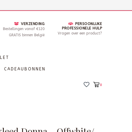
nsdag - Zaterdag open van 10 - 17u30
Locaties
VERZENDING
PERSOONLIJKE
PROFESSIONELE HULP
Bestellingen vanaf €120
Vragen over een product?
GRATIS binnen België
LET
CADEAUBONNEN
0
leed Donna - Offwhite/