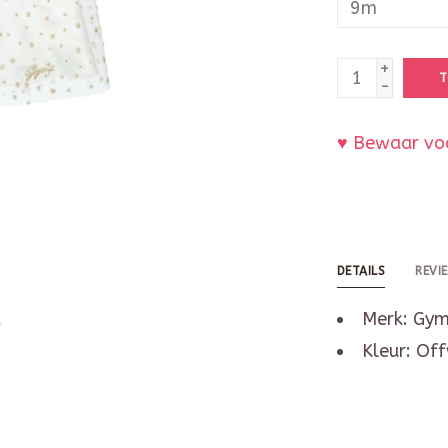
+
T
-
♥ Bewaar voo
DETAILS
REVI
Merk: Gy
Kleur: Of