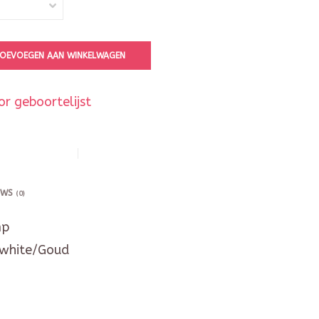
OEVOEGEN AAN WINKELWAGEN
r geboortelijst
EWS
(0)
mp
fwhite/Goud