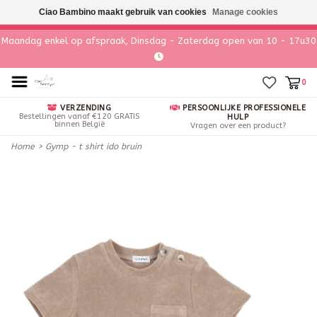
Ciao Bambino maakt gebruik van cookies
Manage cookies
Maandag enkel op afspraak, Dinsdag - Zaterdag open van 10 - 17u30
0
VERZENDING
PERSOONLIJKE PROFESSIONELE
Bestellingen vanaf €120 GRATIS
HULP
binnen België
Vragen over een product?
Home
>
Gymp - t shirt ido bruin