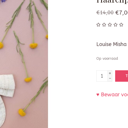
€14,00
€7,0
Louise Misha 
Op voorraad
+
T
-
♥ Bewaar voo