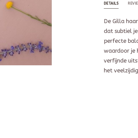
DETAILS
REVI
De Gilla haar
dat subtiel j
perfecte bala
waardoor je h
verfijnde uit
het veelzijdi