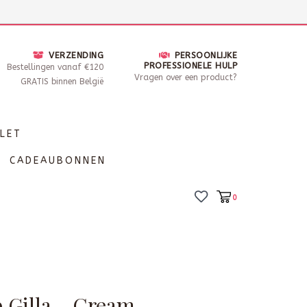
nsdag - Zaterdag open van 10 - 17u30
Locaties
VERZENDING
PERSOONLIJKE
PROFESSIONELE HULP
Bestellingen vanaf €120
Vragen over een product?
GRATIS binnen België
LET
CADEAUBONNEN
0
p Gilla - Cream