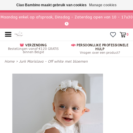
Ciao Bambino maakt gebruik van cookies
Manage cookies
Maandag enkel op afspraak, Dinsdag - Zaterdag open van 10 - 17u30
0
VERZENDING
PERSOONLIJKE PROFESSIONELE
Bestellingen vanaf €120 GRATIS
HULP
binnen België
Vragen over een product?
Home
>
Jurk Marislava - Off white met bloemen