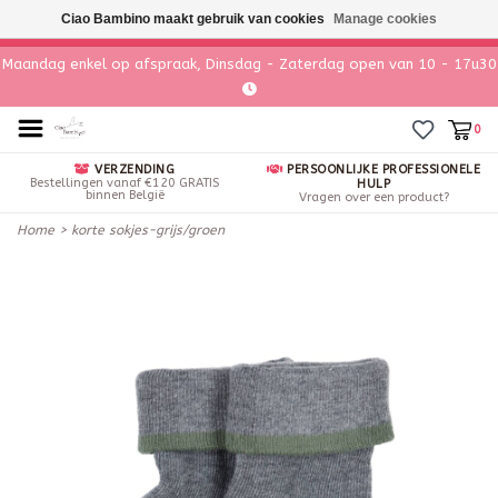
Ciao Bambino maakt gebruik van cookies
Manage cookies
Maandag enkel op afspraak, Dinsdag - Zaterdag open van 10 - 17u30
0
VERZENDING
PERSOONLIJKE PROFESSIONELE
Bestellingen vanaf €120 GRATIS
HULP
binnen België
Vragen over een product?
Home
>
korte sokjes-grijs/groen