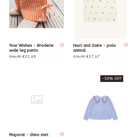
Your Wishes - Broderie
Hust and claire - polo
wide leg pants
animal
€22,49
€17,47
€44,99
€34,95
-50% OFF
Mayoral - chino met