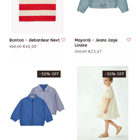
Bonton - debardeur Next
Mayoral - Jeans Jasje
Louise
€40,00
€80,00
€25,47
€50,95
-50% OFF
-50% OFF