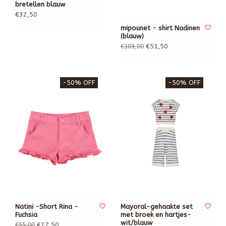
bretellen blauw
€32,50
mipounet - shirt Nadinen
(blauw)
€51,50
€103,00
-50% OFF
-50% OFF
Natini -Short Rina -
Mayoral-gehaakte set
Fuchsia
met broek en hartjes-
wit/blauw
€27,50
€55,00