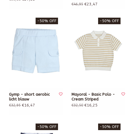
€23,47
€46,95
-50% OFF
-50% OFF
Gymp - short aerobic
Mayoral - Basic Polo -
licht blauw
Cream Striped
€16,47
€16,25
€32,95
€32,50
-50% OFF
-50% OFF