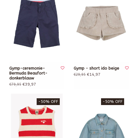
Gymp-ceremonie-
Gymp - short ido beige
Bermuda Beaufort-
€14,97
€29,95
donkerblauw
€39,97
€79,95
-50% OFF
-50% OFF