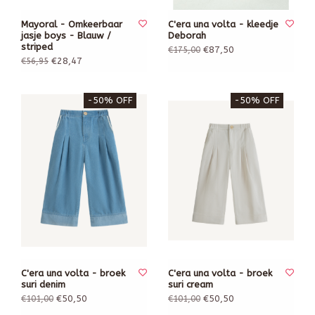
Mayoral - Omkeerbaar
C'era una volta - kleedje
jasje boys - Blauw /
Deborah
striped
€87,50
€175,00
€28,47
€56,95
-50% OFF
-50% OFF
C'era una volta - broek
C'era una volta - broek
suri denim
suri cream
€50,50
€50,50
€101,00
€101,00