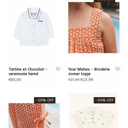
Tartine et Chocolat -
Your Wishes - Broderie
ceremonie hemd
zomer topje
€85,00
€13,99
€27,99
-50% OFF
-50% OFF