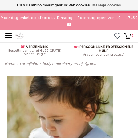
Ciao Bambino maakt gebruik van cookies
Manage cookies
Maandag enkel op afspraak, Dinsdag - Zaterdag open van 10 - 17u30
0
VERZENDING
PERSOONLIJKE PROFESSIONELE
Bestellingen vanaf €120 GRATIS
HULP
binnen België
Vragen over een product?
Home
>
Laranjinha - body embroidery oranje/groen