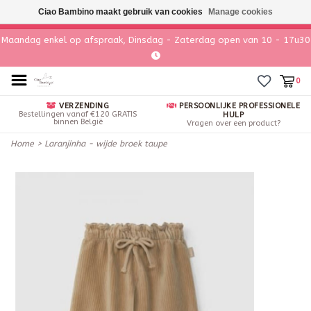
Ciao Bambino maakt gebruik van cookies
Manage cookies
Maandag enkel op afspraak, Dinsdag - Zaterdag open van 10 - 17u30
0
VERZENDING
PERSOONLIJKE PROFESSIONELE
Bestellingen vanaf €120 GRATIS
HULP
binnen België
Vragen over een product?
Home
>
Laranjinha - wijde broek taupe