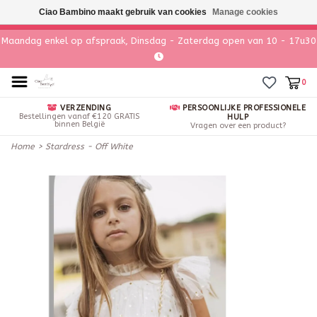
Ciao Bambino maakt gebruik van cookies
Manage cookies
Maandag enkel op afspraak, Dinsdag - Zaterdag open van 10 - 17u30
0
VERZENDING
PERSOONLIJKE PROFESSIONELE
Bestellingen vanaf €120 GRATIS
HULP
binnen België
Vragen over een product?
Home
>
Stardress - Off White