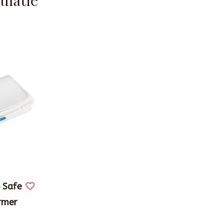
 Safe
rmer