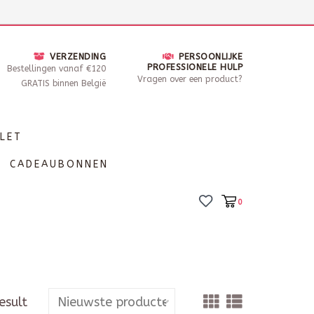
nsdag - Zaterdag open van 10 - 17u30
Locaties
VERZENDING
PERSOONLIJKE
PROFESSIONELE HULP
Bestellingen vanaf €120
Vragen over een product?
GRATIS binnen België
LET
CADEAUBONNEN
0
esult