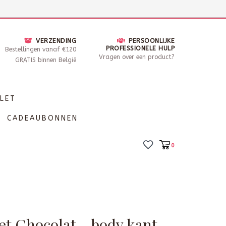
nsdag - Zaterdag open van 10 - 17u30
Locaties
VERZENDING
PERSOONLIJKE
PROFESSIONELE HULP
Bestellingen vanaf €120
Vragen over een product?
GRATIS binnen België
LET
CADEAUBONNEN
0
et Chocolat - body kant