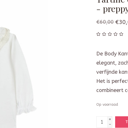
- prepp
€60,00
€30,
De Body Kant
elegant, zach
verfijnde kan
Het is perfe
combineert c
Op voorraad
+
T
-