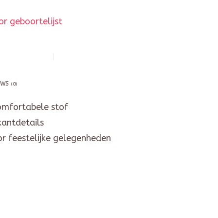
r geboortelijst
EWS
(0)
omfortabele stof
kantdetails
or feestelijke gelegenheden