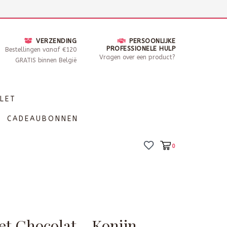
nsdag - Zaterdag open van 10 - 17u30
Locaties
VERZENDING
PERSOONLIJKE
PROFESSIONELE HULP
Bestellingen vanaf €120
Vragen over een product?
GRATIS binnen België
LET
CADEAUBONNEN
0
et Chocolat - Konijn