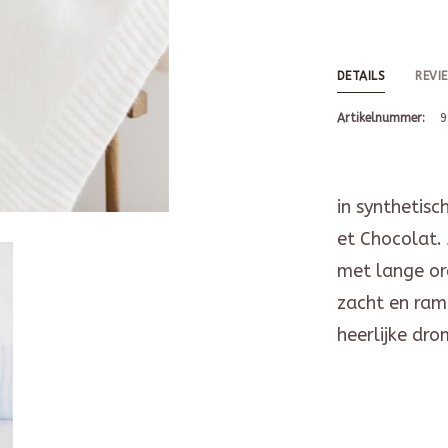
DETAILS
REVI
Artikelnummer:
9
in synthetisc
et Chocolat. 
met lange or
zacht en ram
heerlijke dr