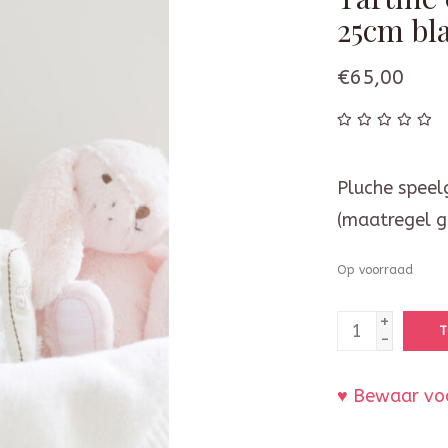
25cm bl
€65,00
Pluche speel
(maatregel 
Op voorraad
+
T
-
♥ Bewaar voo