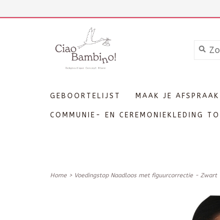
+3211606689
Inloggen
GEBOORTELIJST
MAAK JE AFSPRAAK
COMMUNIE- EN CEREMONIEKLEDING TO
Home
>
Voedingstop Naadloos met figuurcorrectie - Zwart