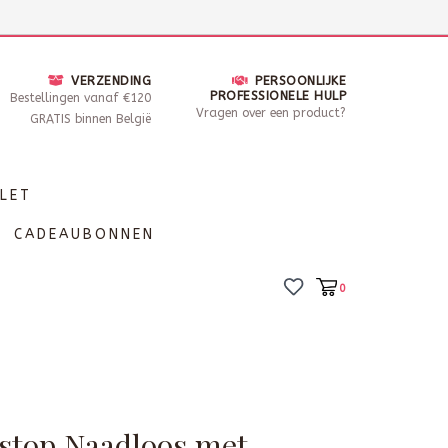
nsdag - Zaterdag open van 10 - 17u30
Locaties
VERZENDING
PERSOONLIJKE
PROFESSIONELE HULP
Bestellingen vanaf €120
Vragen over een product?
GRATIS binnen België
LET
CADEAUBONNEN
0
stop Naadloos met