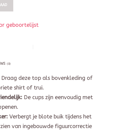
RAAD
r geboortelijst
EWS
(0)
Draag deze top als bovenkleding of
iete shirt of trui.
iendelijk:
De cups zijn eenvoudig met
openen.
ker
:
Verbergt je blote buik tijdens het
zien van ingebouwde figuurcorrectie