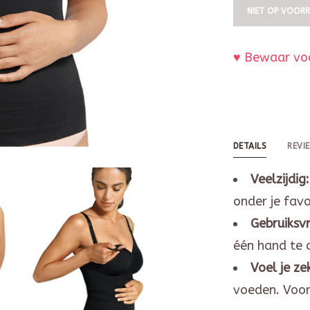
NIET OP VOOR
♥ Bewaar voo
DETAILS
REVI
Veelzijdig:
onder je favor
Gebruiksvr
één hand te 
Voel je ze
voeden. Voor