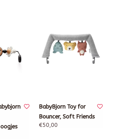
abybjorn
BabyBjorn Toy for
Bouncer, Soft Friends
€50,00
oogjes