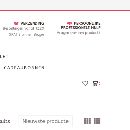
nsdag - Zaterdag open van 10 - 17u30
Locaties
VERZENDING
PERSOONLIJKE
PROFESSIONELE HULP
Bestellingen vanaf €120
Vragen over een product?
GRATIS binnen België
LET
CADEAUBONNEN
0
sults