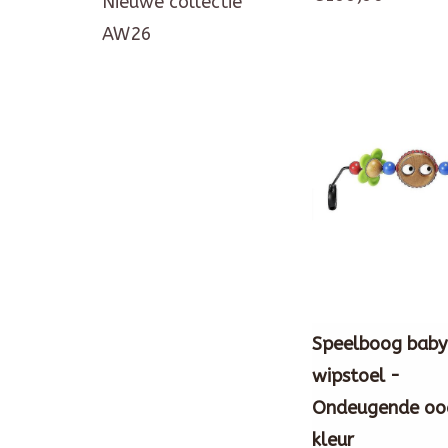
Nieuwe collectie
AW26
Speelboog baby
wipstoel -
Ondeugende oo
kleur