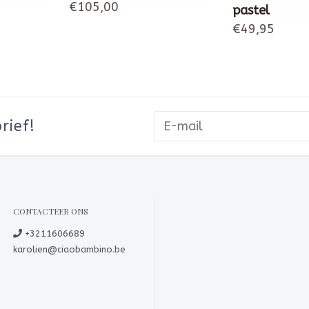
€105,00
pastel
€49,95
rief!
CONTACTEER ONS
+3211606689
karolien@ciaobambino.be