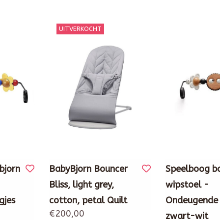
UITVERKOCHT
bjorn
BabyBjorn Bouncer
Speelboog b
Bliss, light grey,
wipstoel -
gjes
cotton, petal Quilt
Ondeugende 
€200,00
zwart-wit