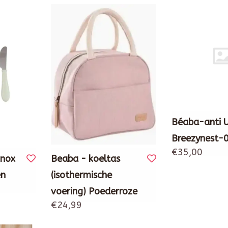
Béaba-anti 
Breezynest-
€35,00
inox
Beaba - koeltas
en
(isothermische
voering) Poederroze
€24,99