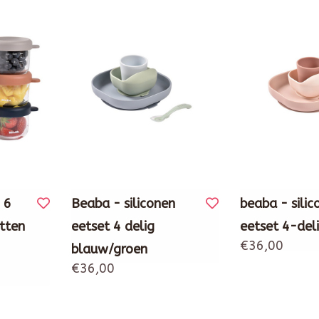
 6
Beaba - siliconen
beaba - silic
tten
eetset 4 delig
eetset 4-del
€36,00
blauw/groen
€36,00