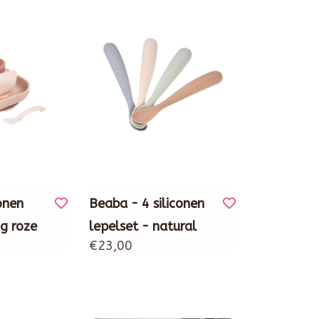
onen
Beaba - 4 siliconen
ig roze
lepelset - natural
€23,00