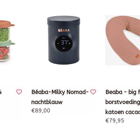
4
Béaba-Milky Nomad-
Beaba - big 
nachtblauw
borstvoeding
€89,00
katoen caca
€79,95