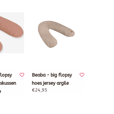
flopsy
Beaba - big flopsy
skussen
hoes jersey argile
€24,95
o