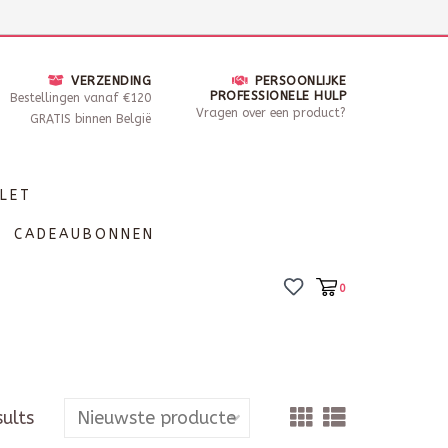
nsdag - Zaterdag open van 10 - 17u30
Locaties
VERZENDING
PERSOONLIJKE
PROFESSIONELE HULP
Bestellingen vanaf €120
Vragen over een product?
GRATIS binnen België
LET
CADEAUBONNEN
0
sults