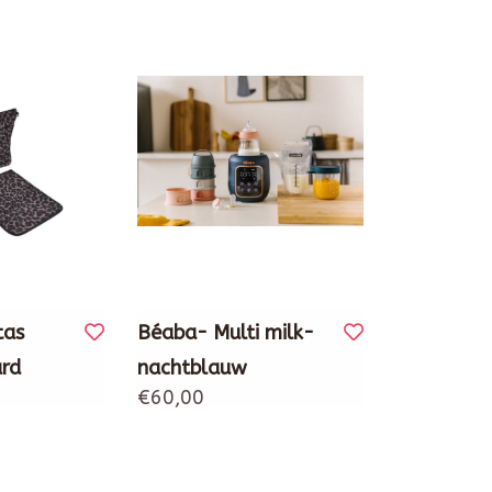
tas
Béaba- Multi milk-
rd
nachtblauw
€60,00