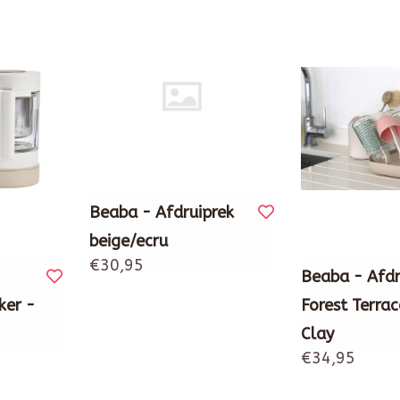
Beaba - Afdruiprek
beige/ecru
€30,95
Beaba - Afdr
ker -
Forest Terrac
Clay
€34,95