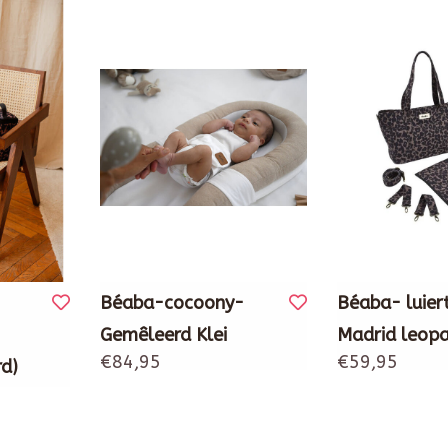
Béaba-cocoony-
Béaba- luier
Gemêleerd Klei
Madrid leopa
€84,95
€59,95
rd)