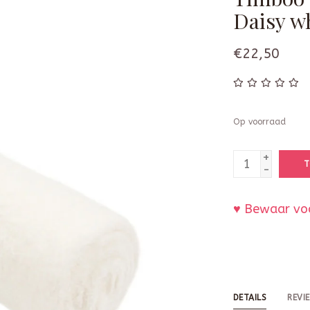
Daisy w
€22,50
Op voorraad
+
T
-
♥ Bewaar voo
DETAILS
REVI