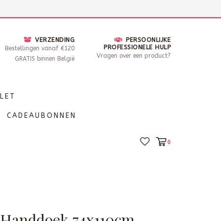
nsdag - Zaterdag open van 10 - 17u30
Locaties
VERZENDING
PERSOONLIJKE
PROFESSIONELE HULP
Bestellingen vanaf €120
Vragen over een product?
GRATIS binnen België
LET
CADEAUBONNEN
0
 Handdoek 74x110cm