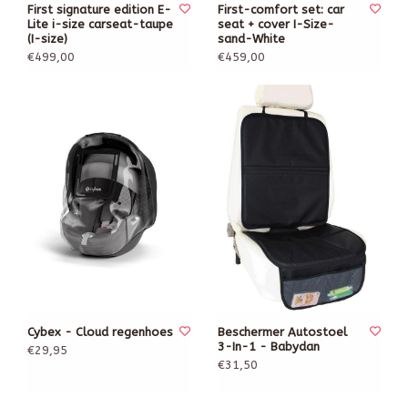
First signature edition E-
First-comfort set: car
Lite i-size carseat-taupe
seat + cover I-Size-
(I-size)
sand-White
€499,00
€459,00
Cybex - Cloud regenhoes
Beschermer Autostoel
3-In-1 - Babydan
€29,95
€31,50