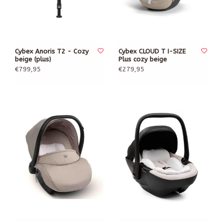
Cybex Anoris T2 - Cozy
Cybex CLOUD T I-SIZE
beige (plus)
Plus cozy beige
€799,95
€279,95