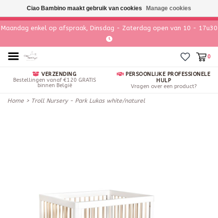
Ciao Bambino maakt gebruik van cookies
Manage cookies
Maandag enkel op afspraak, Dinsdag - Zaterdag open van 10 - 17u30
0
VERZENDING
PERSOONLIJKE PROFESSIONELE
Bestellingen vanaf €120 GRATIS
HULP
binnen België
Vragen over een product?
Home
>
Troll Nursery - Park Lukas white/naturel