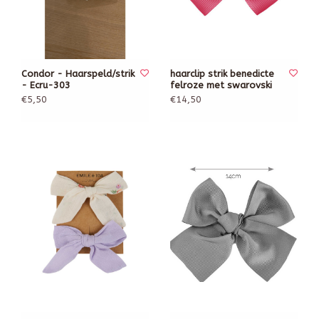
Condor - Haarspeld/strik
haarclip strik benedicte
- Ecru-303
felroze met swarovski
€5,50
€14,50