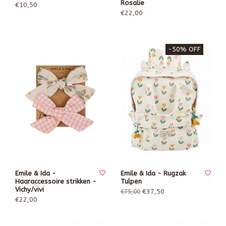
Rosalie
€10,50
€22,00
-50% OFF
Emile & Ida -
Emile & Ida - Rugzak
Haaraccessoire strikken -
Tulpen
Vichy/vivi
€37,50
€75,00
€22,00