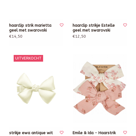
haarclip strik marietta
haarclip strikje Estelle
geel met swarovski
geel met swarovski
€14,50
€12,50
UITVERKOCHT
strikje ewa antique wit
Emile & Ida - Haarstrik