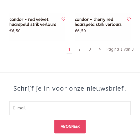
condor - red velvet
condor - cherry red
haarspeld strik verlours
haarspeld strik verlours
€6,50
€6,50
1
2
3
Pagina 1 van 3
Schrijf je in voor onze nieuwsbrief!
ABONNEER