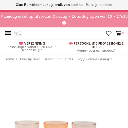
Ciao Bambino maakt gebruik van cookies
Manage cookies
Maandag enkel op afspraak, Dinsdag - Zaterdag open van 10 - 17u30
0
VERZENDING
PERSOONLIJKE PROFESSIONELE
Bestellingen vanaf €120 GRATIS
HULP
binnen België
Vragen over een product?
Home
>
Done by deer - Yummi mini glass - happy clouds papaya