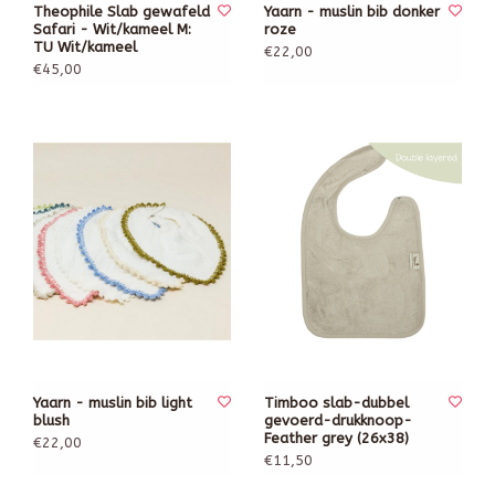
Theophile Slab gewafeld
Yaarn - muslin bib donker
Safari - Wit/kameel M:
roze
TU Wit/kameel
€22,00
€45,00
Yaarn - muslin bib light
Timboo slab-dubbel
blush
gevoerd-drukknoop-
Feather grey (26x38)
€22,00
€11,50