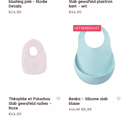
blushing pink - Elodie
Slab gewafeld plastron
Details
kant - wit
€24,90
€44,00
UITVERKOCHT
Théophile et Patachou
Beaba - Silicone slab
Slab gewafeld ruches -
blauw
Roze
€6,99
€13,99
€44,00