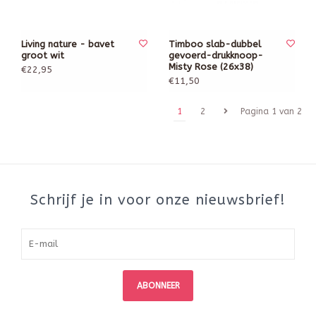
Living nature - bavet
Timboo slab-dubbel
groot wit
gevoerd-drukknoop-
Misty Rose (26x38)
€22,95
€11,50
1
2
Pagina 1 van 2
Schrijf je in voor onze nieuwsbrief!
ABONNEER