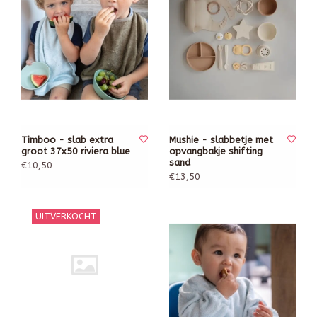
Timboo - slab extra
Mushie - slabbetje met
groot 37x50 riviera blue
opvangbakje shifting
sand
€10,50
€13,50
UITVERKOCHT