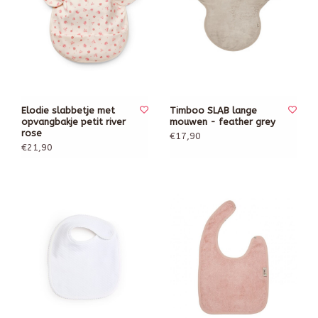
Elodie slabbetje met
Timboo SLAB lange
opvangbakje petit river
mouwen - feather grey
rose
€17,90
€21,90